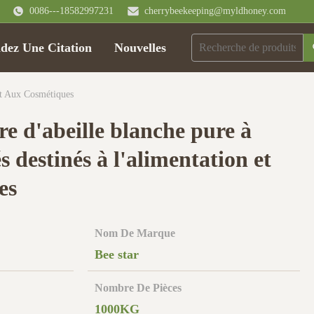
0086---18582997231
cherrybeekeeping@myldhoney.com
ez Une Citation
Nouvelles
Et Aux Cosmétiques
re d'abeille blanche pure à
 destinés à l'alimentation et
es
Nom De Marque
Bee star
Nombre De Pièces
1000KG