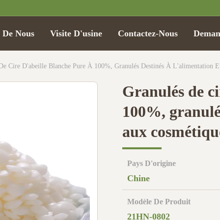
t De Nous
Visite D'usine
Contactez-Nous
Demand
De Cire D'abeille Blanche Pure À 100%, Granulés Destinés À L'alimentation 
Granulés de ci
100%, granulés
aux cosmétiqu
Pays D'origine
Chine
Modèle De Produit
21HN-0802