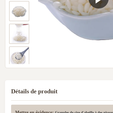
Détails de produit
Mettre en évidence:
Granules de cire d'abeille à des nivea