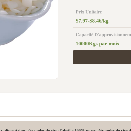
Prix Unitaire
$7.97-$8.46/kg
Capacité D'approvisionnem
10000Kgs par mois
,
,
ux alimentaires
Granules de cire d'abeille 100% pures
Granules de cire d