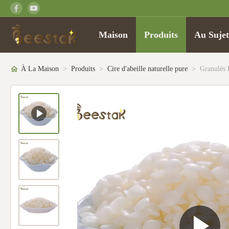
Maison
Produits
Au Suje
À La Maison
>
Produits
>
Cire d'abeille naturelle pure
>
Granulés 