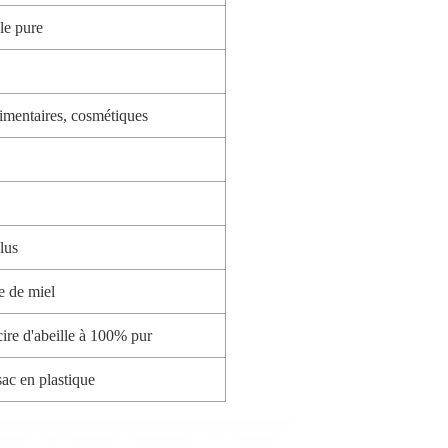
lle pure
limentaires, cosmétiques
lus
e de miel
cire d'abeille à 100% pur
sac en plastique