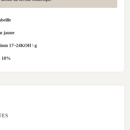
beille
u jaune
ium 17~24KOH \ g
à 18%
UES