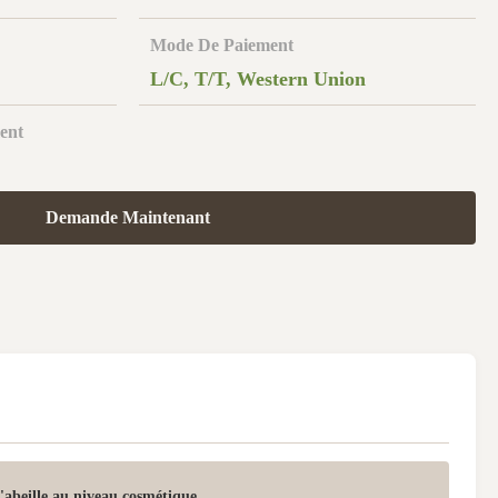
Mode De Paiement
L/C, T/T, Western Union
ent
Demande Maintenant
'abeille au niveau cosmétique