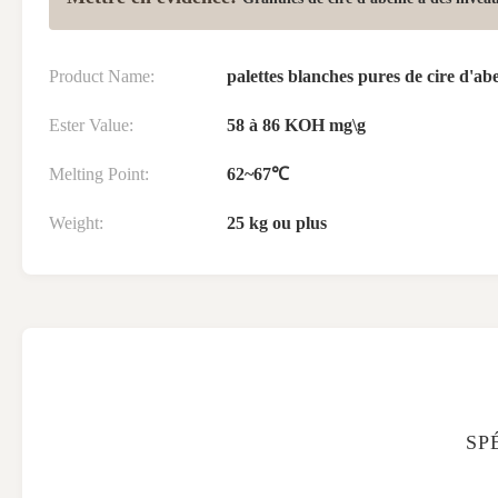
Product Name:
palettes blanches pures de cire d'abe
Ester Value:
58 à 86 KOH mg\g
Melting Point:
62~67℃
Weight:
25 kg ou plus
SP