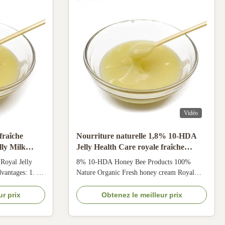
Vidéo
fraîche
Nourriture naturelle 1,8% 10-HDA
ly Milk
Jelly Health Care royale fraîche
organique de la Reine
Royal Jelly
8% 10-HDA Honey Bee Products 100%
vantages: 1. It
Nature Organic Fresh honey cream Royal
t famous royal
Jelly How to know the Royal Jelly is good or
 and it was
bad quality ? Good quality royal jelly must
ur prix
Obtenez le meilleur prix
resh 2. Our royal
satisfy 4 requirements: 1,the color must be
y additive 3.
light yellow to yellow. More fresh , the color