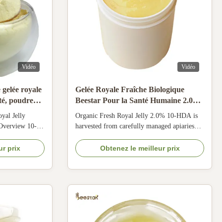
Vidéo
Vidéo
gelée royale
Gelée Royale Fraîche Biologique
té, poudre
Beestar Pour la Santé Humaine 2.0%
10-HDA
yal Jelly
Organic Fresh Royal Jelly 2.0% 10-HDA is
Overview 10-
harvested from carefully managed apiaries
 Jelly Powder
and rapidly frozen after collection to help
 Jelly Product
preserve its natural freshness and quality.
ur prix
Obtenez le meilleur prix
r is a processed
Each batch is produced under a strict quality
 powdery
management system and tested for key
he refrigerated
indicators including 10-HDA content,
moisture, ...