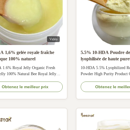
Vidéo
 1,6% gelée royale fraîche
5.5% 10-HDA Poudre de 
ique 100% naturel
lyophilisée de haute pure
jaune clair
 1.6% Royal Jelly Organic Fresh
10-HDA 5.5% Lyophilized Ro
elly 100% Natural Bee Royal Jelly
Powder High Purity Product 
re many functions and effects of royal
HDA 5.5% Lyophilized Royal
ncluding the followings: 1. It can
High Purity Latest Date Royal
Obtenez le meilleur prix
Obtenez le meille
 the nutrition of the human body,
Royal jelly lyophilized powde
ze the mood, and supplement the brain.
product of royal jelly. It is a
mprove human immunity. 3. It can treat
substance obtained by drying t
royal ...