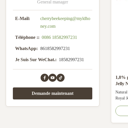
General manager
E-Mail:
cherrybeekeeping@myldho
ney.com
Téléphone ::
0086 18582997231
WhatsApp:
8618582997231
Je Suis Sur WeChat.:
18582997231
1,8% g
Jelly 
de l'a
Natural
Demande maintenant
Royal J
10-HDA
2%can 
yellow 
of its 