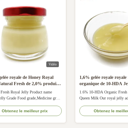
Vidéo
elée royale de Honey Royal
1,6% gelée royale royale 
Natural Fresh de 2,0% produits
organique de 10-HDA Jel
beille 10-HDA
Queen Bee Fresh
 Fresh Royal Jelly Product name
1.6% 10-HDA Organic Fresh 
elly Grade Food grade,Medicine grade
Queen Milk Our royal jelly ad
 1.6% (we also have 1.4% 1.8%
comes from Qinghai, the mos
be choose ) Appearance Creamy
jelly producing area in China,
Obtenez le meilleur prix
Obtenez le meille
liquid 1.It can treat anemia, and some
collected in July. It is very f
substances can supplement
jelly is all natural, without an