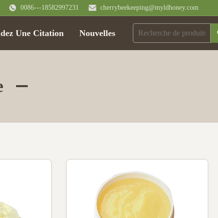
0086---18582997231
cherrybeekeeping@myldhoney.com
ez Une Citation
Nouvelles
e