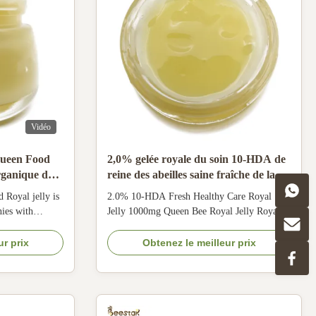
Vidéo
 Queen Food
2,0% gelée royale du soin 10-HDA de
organique de
reine des abeilles saine fraîche de la
gelée royale 1000mg
 Royal jelly is
2.0% 10-HDA Fresh Healthy Care Royal
nies with
Jelly 1000mg Queen Bee Royal Jelly Royal
ce queen bees.
jelly is also called royal jelly and bee jelly. It
each individual
is a mixture secreted by the head vegetative
ur prix
Obtenez le meilleur prix
vae are about
glands and upper jaw (collectively called the
ct is perishable,
royal jelly glands) of the young (3-15 days
old) worker bees. It is a milky ...