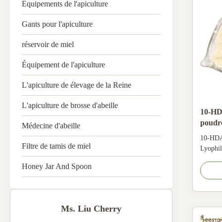
Équipements de l'apiculture
Gants pour l'apiculture
réservoir de miel
Équipement de l'apiculture
L'apiculture de élevage de la Reine
L'apiculture de brosse d'abeille
10-HD
poudre
Médecine d'abeille
séchée
10-HDA
Filtre de tamis de miel
Lyophil
Royal j
Honey Jar And Spoon
product 
substan
royal j
royal je
Ms. Liu Cherry