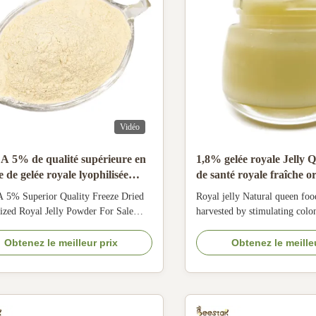
Vidéo
A 5% de qualité supérieure en
1,8% gelée royale Jelly
 de gelée royale lyophilisée
de santé royale fraîche 
vita de 10-HDA
 5% Superior Quality Freeze Dried
Royal jelly Natural queen food
ized Royal Jelly Powder For Sale
harvested by stimulating colo
elly lyophilized powder is a processed
movable frame hives to produ
of royal jelly. It is a powdery
Royal jelly is collected from 
Obtenez le meilleur prix
Obtenez le meille
ce obtained by drying the refrigerated
queen cell when the queen lar
elly at low temperature. Every 3 kg of
four days old. Since the produ
lly can only get 1 kg of royal ...
so it's usually kept in cold ...