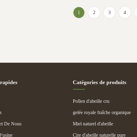
oietic raw materials. 2.it has anti-
Our 10-HDA content is 2%, w
atory and ...
1
2
3
4
 rapides
Catégories de produits
Pollen d'abeille cru
s
gelée royale fraîche organique
et De Nous
Miel naturel d'abeille
D'usine
Cire d'abeille naturelle pure