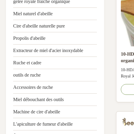
gelée royale fraîche organique
Miel naturel d'abeille
Cire d'abeille naturelle pure
Propolis d'abeille
Extracteur de miel d'acier inoxydable
10-HDA
organ
Ruche et cadre
10-HDA
outils de ruche
Royal J
There a
Accessoires de ruche
jelly, i
improve
Miel débouchant des outils
stabili
2. It i
Machine de cire d'abeille
...
L'apiculture de fumeur d'abeille