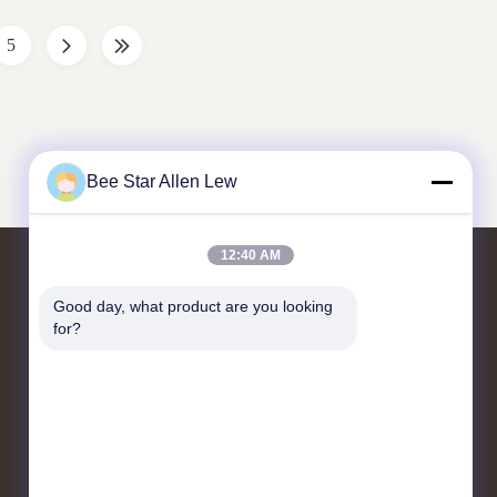
hich can ...
is lighter yellow. But long time transfer ...
5
Bee Star Allen Lew
12:40 AM
Nous contacter
Good day, what product are you looking 
for?
N° 21, 3e étage, bâtiment 1, n° 888 rue
Jilong, zone de haute technologie de
Chengdu, Chine
cherrybeekeeping@myldhoney.com