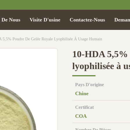
t De Nous
Visite D'usine
Contactez-Nous
Demand
 5,5% Poudre De Gelée Royale Lyophilisée À Usage Humain
10-HDA 5,5% p
lyophilisée à 
Pays D'origine
Chine
Certificat
COA
Nombre De Pièces