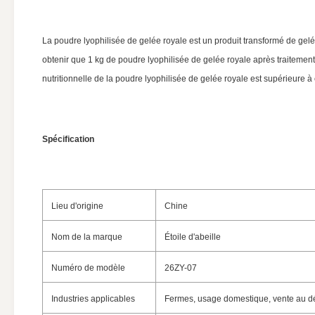
La poudre lyophilisée de gelée royale est un produit transformé de gel
obtenir que 1 kg de poudre lyophilisée de gelée royale après traitement
nutritionnelle de la poudre lyophilisée de gelée royale est supérieure à c
Spécification
Lieu d'origine
Chine
Nom de la marque
Étoile d'abeille
Numéro de modèle
26ZY-07
Industries applicables
Fermes, usage domestique, vente au détai