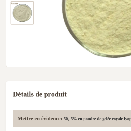
Détails de produit
Mettre en évidence:
,
50
5% en poudre de gelée royale lyop