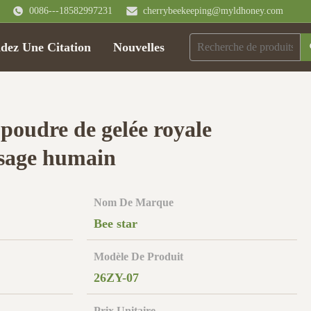
0086---18582997231
cherrybeekeeping@myldhoney.com
ez Une Citation
Nouvelles
oudre de gelée royale
usage humain
Nom De Marque
Bee star
Modèle De Produit
26ZY-07
Prix Unitaire