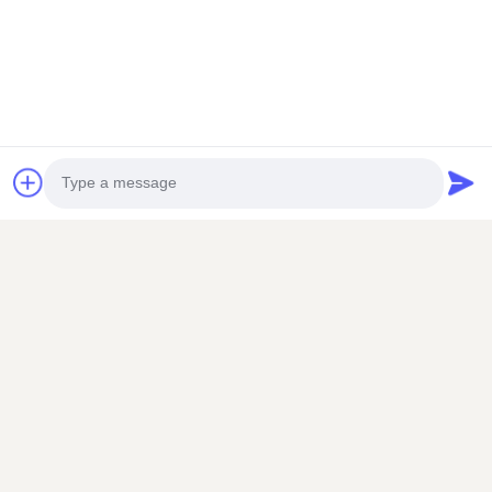
Envoyez
Photo
Video Call
Audio Call
ÉTOILE D'ABEILLE POUR AMÉLIORER VOTRE VIE