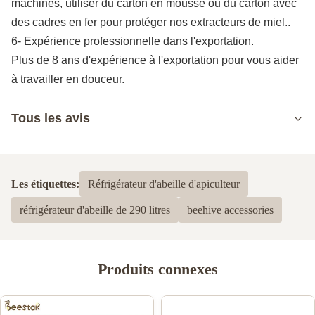
machines, utiliser du carton en mousse ou du carton avec
des cadres en fer pour protéger nos extracteurs de miel..
6- Expérience professionnelle dans l'exportation.
Plus de 8 ans d'expérience à l'exportation pour vous aider
à travailler en douceur.
Tous les avis
5.0
Basé sur 50 critiques récemment
Les étiquettes:
Réfrigérateur d'abeille d'apiculteur
5
100%
réfrigérateur d'abeille de 290 litres
beehive accessories
4
0
3
0
2
0
1
0
Produits connexes
BeeFarmers Crib
B