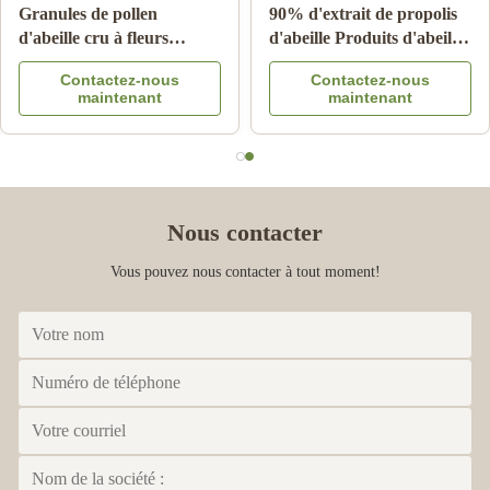
great perfect
Grzegorz Kajstura
G
Feb 6.2024
Excellent!
VIDEO
VIDEO
Granules de pollen
90% d'extrait de propolis
d'abeille cru à fleurs
d'abeille Produits d'abeille
multiples 25 kg Carton
pour les soins de santé de
Contactez-nous
Contactez-nous
complément alimentaire
l'étoile d'abeille
maintenant
maintenant
Nous contacter
Vous pouvez nous contacter à tout moment!