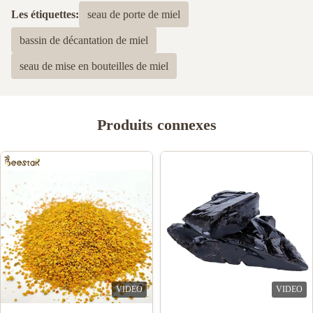
Tous les avis
5.0
Basé sur 50 critiques récemment
Les étiquettes:
seau de porte de miel
5
100%
bassin de décantation de miel
4
0
3
0
seau de mise en bouteilles de miel
2
0
1
0
Produits connexes
Tiquan Hoggard
T
Apr 3.2024