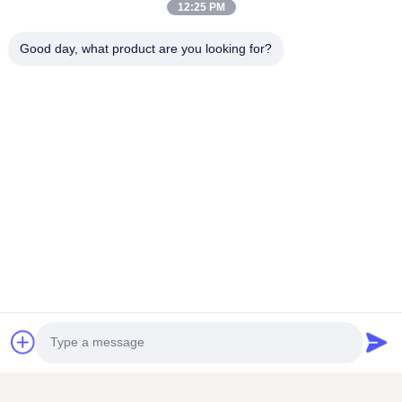
5.0
12:25 PM
Basé sur 50 critiques récemment
Les étiquettes:
l'apiculture de gants d'abeille
Good day, what product are you looking for?
5
100%
gants d'abeille de miel
4
0
3
0
gants de l'apiculture de peau de chèvre
2
0
1
0
Produits connexes
Roman Tlasek
R
Nov 20.2025
Very good product quality!
Maria Glava
M
Feb 13.2022
Τhe cooperation with this particular company is perfect! They are
VIDEO
VIDEO
always available to answer any questions & all their products are