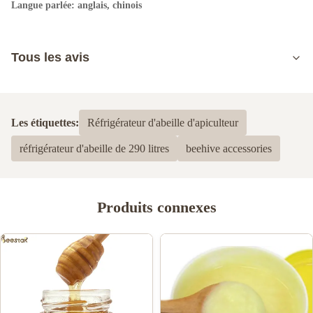
Langue parlée: anglais, chinois
Tous les avis
5.0
Basé sur 50 critiques récemment
Les étiquettes:
Réfrigérateur d'abeille d'apiculteur
5
100%
réfrigérateur d'abeille de 290 litres
beehive accessories
4
0
3
0
2
0
1
0
Produits connexes
BeeFarmers Crib
B
Mar 4.2026
I like the quality but I would prefer each piece having its own
package and thereafter combined them in one packed.