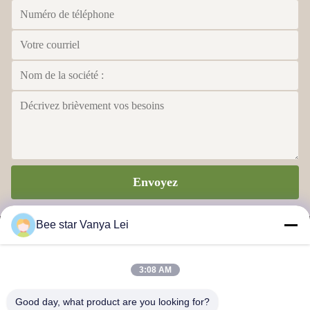
Envoyez
Bee star Vanya Lei
3:08 AM
ÉTOILE D'ABEILLE POUR AMÉLIORER VOTRE VIE
Good day, what product are you looking for?