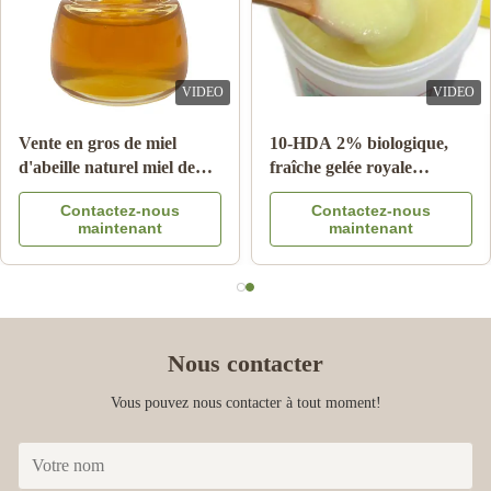
VIDEO
VIDEO
Akba N
A
Vente en gros de miel
10-HDA 2% biologique,
d'abeille naturel miel de
fraîche gelée royale
Aug 14.2024
cidre 100% produits
naturelle de qualité
After multiple practical uses, I am full of praise for this filling
Contactez-nous
Contactez-nous
d'abeille naturels en
alimentaire pure
maintenant
maintenant
machine. It has excellent stability and accuracy, which can ensure
provenance de Chine
the quality and consistency of the product. At the same time, its
exterior design is simple and generous, giving people a high-end
feeling.
Nous contacter
Vous pouvez nous contacter à tout moment!