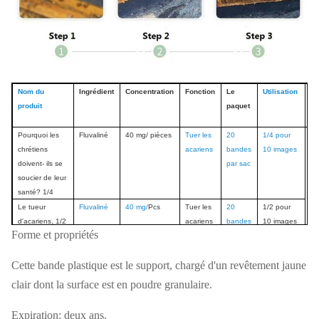
Nom du
Ingrédient
Concentration
Fonction
Le
Utilisation
N
produit
paquet
d
pi
Pourquoi les
Fluvaliné
40 mg/ pièces
Tuer les
20
1/4 pour
chrétiens
acariens
bandes
10 images
doivent- ils se
par sac
soucier de leur
santé? 1/4
Le tueur
Fluvaliné
40 mg/
Pcs
Tuer les
20
1/2 pour
d'acariens, 1/2
acariens
bandes
10 images
Forme et propriétés
par sac
Une énergie
Fluvaliné
40 mg/
Pcs
Tuer les
10
1 pièce
Cette bande plastique est le support, chargé d'un revêtement jaune
énorme
acariens
bandes
pour 10
par sac
cadres
clair dont la surface est en poudre granulaire.
1
Une énergie
Fluvaliné
40 mg/
Pcs
Tuer les
20
1
sa
énorme
acariens
bandes
pièces
pour
Expiration: deux ans.