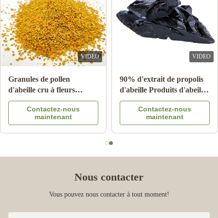
VIDEO
VIDEO
10-HDA 2% biologique,
Granules de pollen
fraîche gelée royale
d'abeille cru à fleurs
naturelle de qualité
multiples 25 kg Carton
Contactez-nous
Contactez-nous
alimentaire pure
complément alimentaire
maintenant
maintenant
Nous contacter
Vous pouvez nous contacter à tout moment!