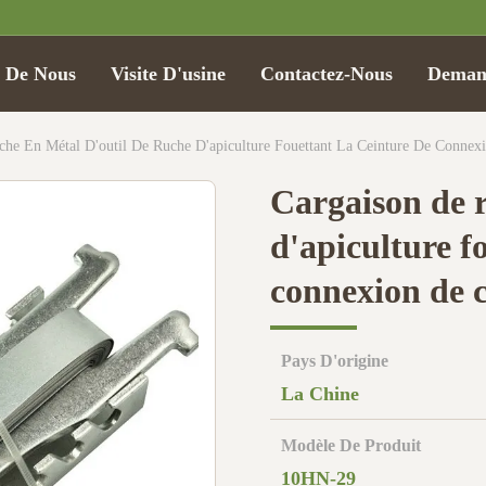
t De Nous
Visite D'usine
Contactez-Nous
Demand
che En Métal D'outil De Ruche D'apiculture Fouettant La Ceinture De Connex
Cargaison de r
d'apiculture f
connexion de c
Pays D'origine
La Chine
Modèle De Produit
10HN-29