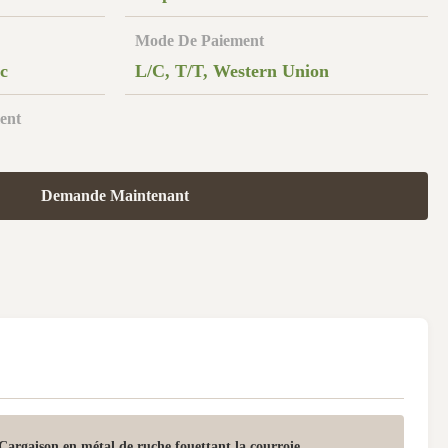
Mode De Paiement
c
L/C, T/T, Western Union
ent
Demande Maintenant
Cargaison en métal de ruche fouettant la courroie