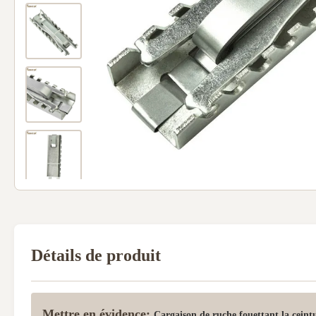
Détails de produit
Mettre en évidence:
Cargaison de ruche fouettant la ceint