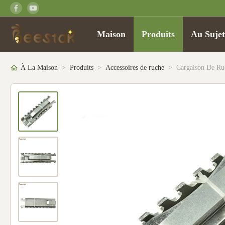
Maison
Produits
Au Suje
À La Maison
>
Produits
>
Accessoires de ruche
>
Cargaison De Ru