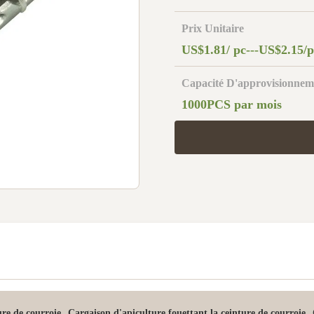
Prix Unitaire
US$1.81/ pc---US$2.15/p
Capacité D'approvisionnem
1000PCS par mois
,
,
ure de courroie
Cargaison d'apiculture fouettant la ceinture de courroie