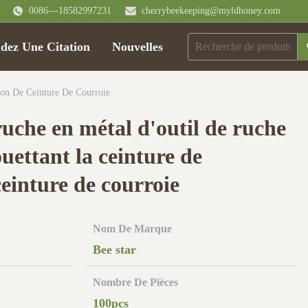
0086---18582997231
cherrybeekeeping@myldhoney.com
ez Une Citation
Nouvelles
ion De Ceinture De Courroie
uche en métal d'outil de ruche
ouettant la ceinture de
einture de courroie
Nom De Marque
Bee star
Nombre De Pièces
100pcs