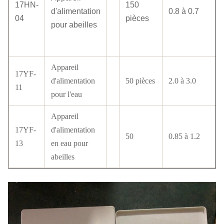
17HN-
150
d'alimentation
0.8 à 0.7
04
pièces
pour abeilles
Appareil
17YF-
d'alimentation
50 pièces
2.0 à 3.0
11
pour l'eau
Appareil
17YF-
d'alimentation
50
0.85 à 1.2
13
en eau pour
abeilles