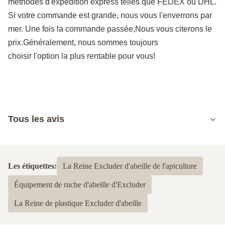
méthodes d'expédition express telles que FEDEX ou DHL.
Si votre commande est grande, nous vous l'enverrons par
mer. Une fois la commande passée,Nous vous citerons le
prix.Généralement, nous sommes toujours
choisir l'option la plus rentable pour vous!
Tous les avis
5.0
Basé sur 50 critiques récemment
Les étiquettes:
La Reine Excluder d'abeille de l'apiculture
5
100%
Équipement de ruche d'abeille d'Excluder
4
0
3
0
La Reine de plastique Excluder d'abeille
2
0
1
0