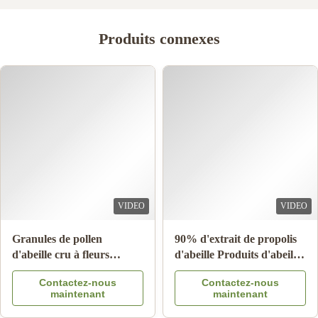
Produits connexes
VIDEO
VIDEO
Granules de pollen
90% d'extrait de propolis
d'abeille cru à fleurs
d'abeille Produits d'abeille
multiples 25 kg Carton
pour les soins de santé de
Contactez-nous
Contactez-nous
complément alimentaire
l'étoile d'abeille
maintenant
maintenant