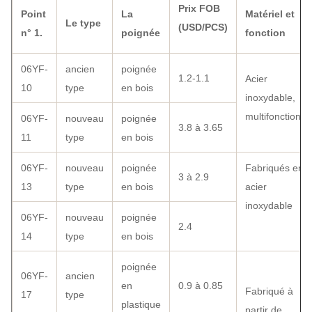
Prix FOB
Point
La
Matériel et
Le type
(USD/PCS)
n° 1.
poignée
fonction
06YF-
ancien
poignée
1.2-1.1
Acier
10
type
en bois
inoxydable,
multifonctionne
06YF-
nouveau
poignée
3.8 à 3.65
11
type
en bois
06YF-
nouveau
poignée
Fabriqués en
3 à 2.9
13
type
en bois
acier
inoxydable
06YF-
nouveau
poignée
2.4
14
type
en bois
poignée
06YF-
ancien
en
0.9 à 0.85
Fabriqué à
17
type
plastique
partir de