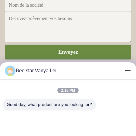
Envoyez
Bee star Vanya Lei
2:18 PM
ÉTOILE D'ABEILLE POUR AMÉLIORER VOTRE VIE
Good day, what product are you looking for?
MERVEILLEUSE DE MIEL
Nous contacter