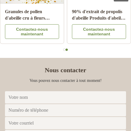
Vente en gros de miel
10-HDA 2% biologique,
d'abeille naturel miel de
fraîche gelée royale
cidre 100% produits
naturelle de qualité
Contactez-nous
Contactez-nous
d'abeille naturels en
alimentaire pure
maintenant
maintenant
provenance de Chine
Nous contacter
Vous pouvez nous contacter à tout moment!