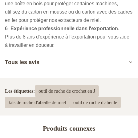
une boîte en bois pour protéger certaines machines,
utilisez du carton en mousse ou du carton avec des cadres
en fer pour protéger nos extracteurs de miel.
6- Expérience professionnelle dans l'exportation.
Plus de 8 ans d'expérience à l'exportation pour vous aider
à travailler en douceur.
Tous les avis
5.0
Basé sur 50 critiques récemment
Les étiquettes:
outil de ruche de crochet en J
5
100%
kits de ruche d'abeille de miel
outil de ruche d'abeille
4
0
3
0
2
0
1
0
Produits connexes