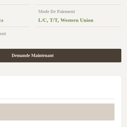
Mode De Paiement
cs
L/C, T/T, Western Union
ent
Demande Maintenant