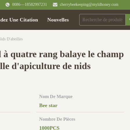
0086---18582997231
cherrybeekeeping@myldhoney.com
ez Une Citation
Nouvelles
ds D'abeilles
 à quatre rang balaye le champ
lle d'apiculture de nids
Nom De Marque
Bee star
Nombre De Pièces
1000PCS