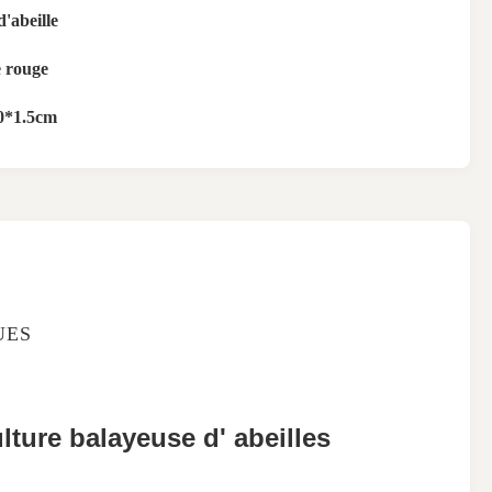
d'abeille
 rouge
0*1.5cm
UES
ture balayeuse d' abeilles