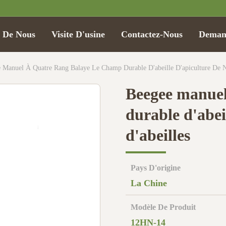
t De Nous
Visite D'usine
Contactez-Nous
Demand
 Manuel À Quatre Rang Balaye Le Champ Durable D'abeille D'apiculture De Ni
Beegee manuel
durable d'abei
d'abeilles
Pays D'origine
La Chine
Modèle De Produit
12HN-14