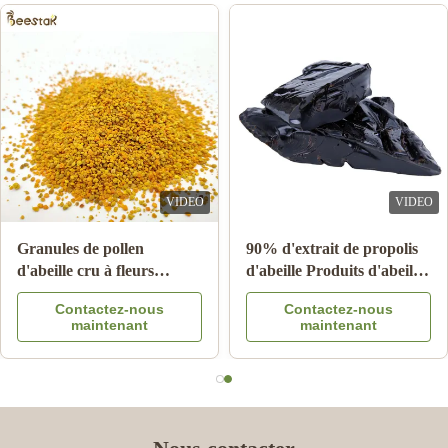
VIDEO
VIDEO
Vente en gros de miel
10-HDA 2% biologique,
d'abeille naturel miel de
fraîche gelée royale
cidre 100% produits
naturelle de qualité
Contactez-nous
Contactez-nous
d'abeille naturels en
alimentaire pure
maintenant
maintenant
provenance de Chine