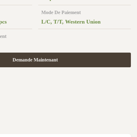
Mode De Paiement
pcs
L/C, T/T, Western Union
ent
Demande Maintenant