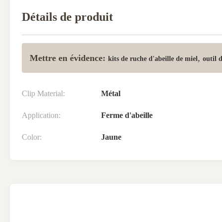
Détails de produit
Mettre en évidence:
,
kits de ruche d'abeille de miel
outil 
Clip Material:
Métal
Application:
Ferme d'abeille
Color:
Jaune