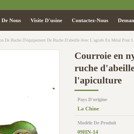
t De Nous
Visite D'usine
Contactez-Nous
Demand
on De Ruche D'équipement De Ruche D'abeille Avec L'agrafe En Métal Pour L'
Courroie en n
ruche d'abeill
l'apiculture
Pays D'origine
La Chine
Modèle De Produit
09HN-14