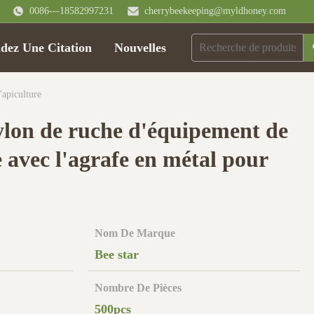
0086---18582997231
cherrybeekeeping@myldhoney.com
ez Une Citation
Nouvelles
apiculture
ylon de ruche d'équipement de
e avec l'agrafe en métal pour
Nom De Marque
Bee star
Nombre De Pièces
500pcs