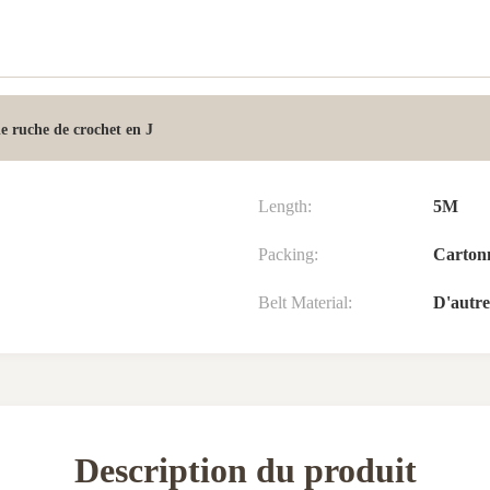
de ruche de crochet en J
Length:
5M
Packing:
Carton
Belt Material:
D'autre
Description du produit