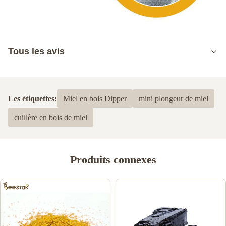
Tous les avis
5.0
Basé sur 50 critiques récemment
Les étiquettes:
Miel en bois Dipper
mini plongeur de miel
5
100%
cuillère en bois de miel
4
0
3
0
2
0
1
0
Produits connexes
Alexander skyler
A
Jun 12.2024
I received the items, it's amazing, the quantity is very high, I will