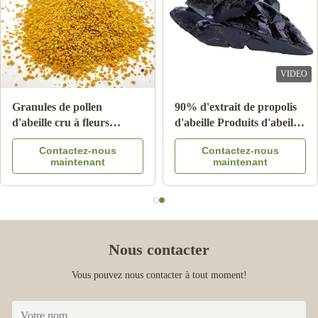
make an order again very soon.
VIDEO
Granules de pollen
90% d'extrait de propolis
d'abeille cru à fleurs
d'abeille Produits d'abeille
multiples 25 kg Carton
pour les soins de santé de
Contactez-nous
Contactez-nous
complément alimentaire
l'étoile d'abeille
maintenant
maintenant
Nous contacter
Vous pouvez nous contacter à tout moment!