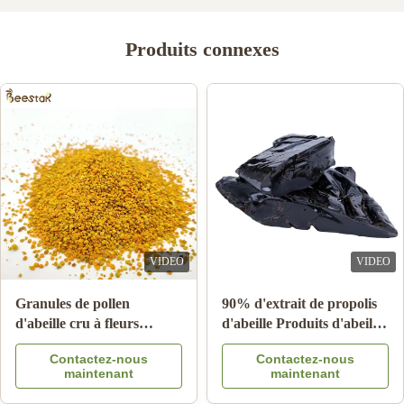
2
0
1
0
Produits connexes
Krys Wojciak
K
Mar 17.2023
Fantastic Customer service from Shirley. A pleasant helpful lady
to deal with. Delivery was prompt and tracking was great. Quality
of product was exceptional.
VIDEO
VIDEO
Granules de pollen
90% d'extrait de propolis
d'abeille cru à fleurs
d'abeille Produits d'abeille
multiples 25 kg Carton
pour les soins de santé de
Contactez-nous
Contactez-nous
complément alimentaire
l'étoile d'abeille
maintenant
maintenant