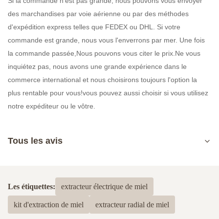
Si la commande n'est pas grande, nous pouvons vous envoyer
des marchandises par voie aérienne ou par des méthodes
d'expédition express telles que FEDEX ou DHL. Si votre
commande est grande, nous vous l'enverrons par mer. Une fois
la commande passée,Nous pouvons vous citer le prix.Ne vous
inquiétez pas, nous avons une grande expérience dans le
commerce international et nous choisirons toujours l'option la
plus rentable pour vous!vous pouvez aussi choisir si vous utilisez
notre expéditeur ou le vôtre.
Tous les avis
5.0
Basé sur 50 critiques récemment
Les étiquettes:
extracteur électrique de miel
5
100%
kit d'extraction de miel
extracteur radial de miel
4
0
3
0