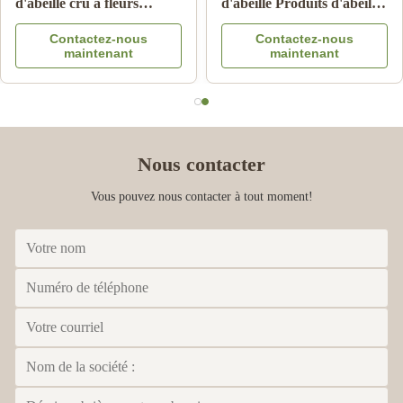
d'abeille naturel miel de
fraîche gelée royale
cidre 100% produits
naturelle de qualité
Contactez-nous
Contactez-nous
d'abeille naturels en
alimentaire pure
maintenant
maintenant
provenance de Chine
Nous contacter
Vous pouvez nous contacter à tout moment!