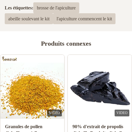
Basé sur 50 critiques récemment
Les étiquettes:
brosse de l'apiculture
5
100%
abeille soulevant le kit
l'apiculture commencent le kit
4
0
3
0
2
0
1
0
Produits connexes
Angel Angelov
A
Jan 20.2023
Great communication, professionalism, special thanks to miss
Vanya Lei for the support and great service!
VIDEO
VIDEO
Vente en gros de miel
10-HDA 2% biologique,