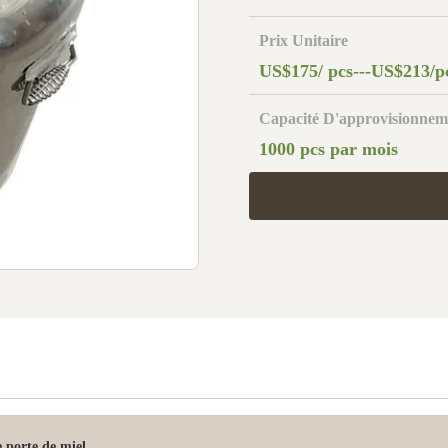
Prix Unitaire
US$175/ pcs---US$213/p
Capacité D'approvisionnem
1000 pcs par mois
e porte de miel