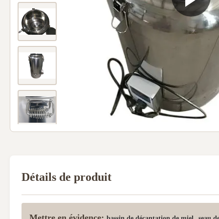
Détails de produit
Mettre en évidence:
,
bassin de décantation de miel
seau d