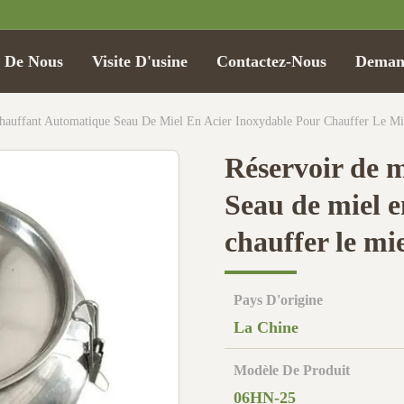
t De Nous
Visite D'usine
Contactez-Nous
Demand
hauffant Automatique Seau De Miel En Acier Inoxydable Pour Chauffer Le Mi
Réservoir de 
Seau de miel e
chauffer le mi
Pays D'origine
La Chine
Modèle De Produit
06HN-25