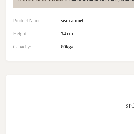
Product Name:
seau à miel
Height:
74 cm
Capacity:
80kgs
SP