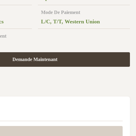
Mode De Paiement
cs
L/C, T/T, Western Union
ent
Demande Maintenant