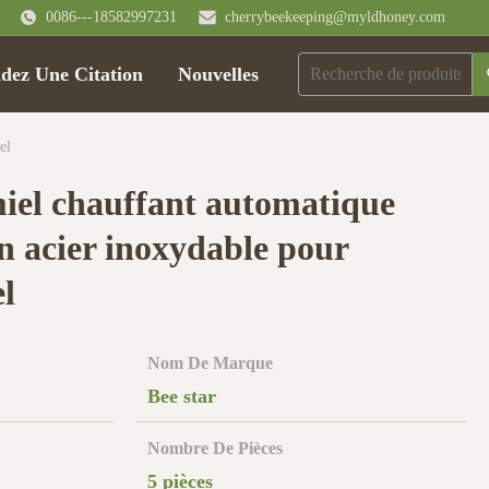
0086---18582997231
cherrybeekeeping@myldhoney.com
ez Une Citation
Nouvelles
el
miel chauffant automatique
n acier inoxydable pour
el
Nom De Marque
Bee star
Nombre De Pièces
5 pièces