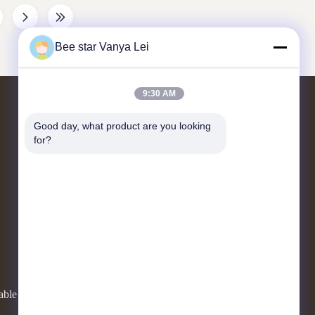
Bee star Vanya Lei
9:30 AM
Nous contacter
Good day, what product are you looking 
for?
N° 21, 3e étage, bâtiment 1, n° 888 rue
Jilong, zone de haute technologie de
Chengdu, Chine
cherrybeekeeping@myldhoney.com
0086---18582997231
able