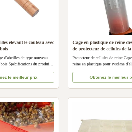
lles élevant le couteau avec
Cage en plastique de reine des
 bois
de protecteur de cellules de l
pour la reine des abeilles éleva
ge d'abeilles de type nouveau
Protecteur de cellules de reine Cage
système
bois Spécifications du produit
reine en plastique pour système d'é
Chine Nom de marque - Je ne
d'abeilles de reine Il existe différen
ro de modèle 18HN-64 18LV-43
cages de reine, généralement en pla
ez le meilleur prix
Obtenez le meilleur p
rnée Élevage, usage domestique,
bambou ou en métal. Nous sommes 
ail, apiculture Nom du produit
vous serez très heureux d' acheter et 
duction de ...
nos cages Queen de ...