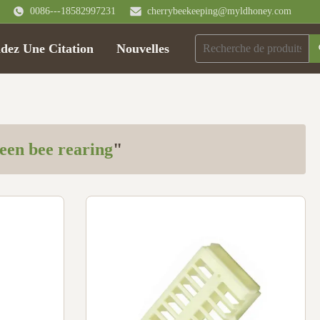
0086---18582997231
cherrybeekeeping@myldhoney.com
ez Une Citation
Nouvelles
een bee rearing
"