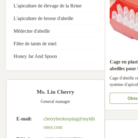
L'apiculture de élevage de la Reine
L'apiculture de brosse d'abeille
Médecine d'abeille
Filtre de tamis de miel
Honey Jar And Spoon
Cage en plast
abeilles pour 
la cage de rei
Cage d'abeille r
système
système d'apicul
du produit Cage 
Ms. Liu Cherry
rouge pour systè
Obten
General manager
Cage de reine c
reine transparen
est le guichet ...
E-mail:
cherrybeekeeping@myldh
oney.com