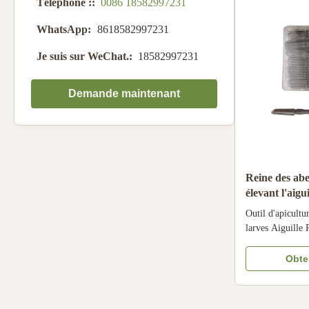
Téléphone ::
0086 18582997231
WhatsApp:
8618582997231
Je suis sur WeChat.:
18582997231
Demande maintenant
Reine des abei
élevant l'aigu
outils de gel
Outil d'apicultu
larves Aiguille
de gelée royale
produit Les nouv
Obten
N° du produit 1
Couleur Brun Ap
Profil de l'entre