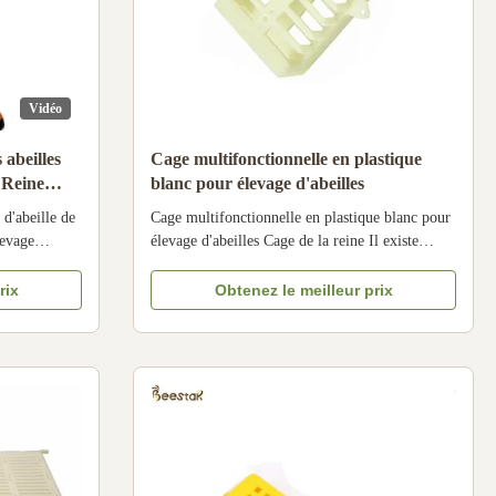
Vidéo
 abeilles
Cage multifonctionnelle en plastique
a Reine
blanc pour élevage d'abeilles
nt le
 d'abeille de
Cage multifonctionnelle en plastique blanc pour
levage
élevage d'abeilles Cage de la reine Il existe
ts types de
différents types de cages, généralement en
stique, en
plastique, en bambou ou en métal. Différents
rix
Obtenez le meilleur prix
sûrs que
types ont leurs différentes supériorités, leurs
d' utiliser
fonctions principales sont presque les mêmes.
Vous pouvez choisir le ...