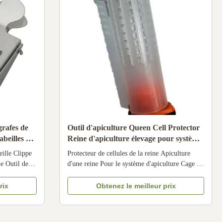
grafes de
Outil d'apiculture Queen Cell Protector
abeilles de
Reine d'apiculture élevage pour système
e
d'élevage d'abeilles
eille Clippe
Protecteur de cellules de la reine Apiculture
le Outil de
d'une reine Pour le système d'apiculture Cage de
een Cage:
la reine Il existe différents types de cages de
 de marque:
reine, généralement en plastique, en bambou ou
rix
Obtenez le meilleur prix
HN-07 Nom du
en métal.Vous pouvez choisir le type selon vos
pplicables:
besoins Nous sommes sûrs que vous serez très
heureux d' acheter ...