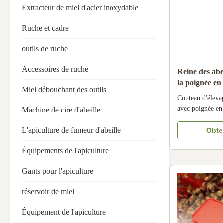
Extracteur de miel d'acier inoxydable
Ruche et cadre
outils de ruche
Accessoires de ruche
Reine des abei
la poignée en
Miel débouchant des outils
Couteau d'éleva
avec poignée en 
Machine de cire d'abeille
Lieu d'origine 
sais pas. Numé
L'apiculture de fumeur d'abeille
Obten
Industrie conce
commerce de dét
Équipements de l'apiculture
couteau de repro
Gants pour l'apiculture
réservoir de miel
Équipement de l'apiculture