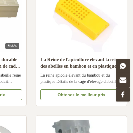
Vidéo
e durable
La Reine de l'apiculture élevant la reine
n de cadres
des abeilles en bambou et en plastique
élevant la cage
beille reine
La reine apicole élevant du bambou et du
oduit
plastique Détails de la cage d'élevage d'abeilles
lastique
reines en bambou et plastique: Point n° 1.
0*465 mm
Couleur Prix FOB (USD/PCS) Nombre de
rix
Obtenez le meilleur prix
 de 4,6 mm
pièces Matériel 16HN-01 jaune 0.15 à 0.1 200
es africaines
pièces Matériau plastique Le numéro de
référence: rouge 0.15 à 0.12 200 pièces Mat...