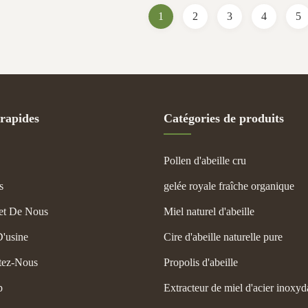
1
2
3
4
5
 rapides
Catégories de produits
Pollen d'abeille cru
s
gelée royale fraîche organique
et De Nous
Miel naturel d'abeille
D'usine
Cire d'abeille naturelle pure
tez-Nous
Propolis d'abeille
p
Extracteur de miel d'acier inoxyd