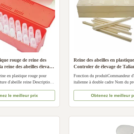
ique rouge de reine des
Reine des abeilles en plastiqu
la reine des abeilles élevant
Controler de élevage de Talia
ne de l'apiculture de
de double
eine en plastique rouge pour
Fonction du produitCommandeur d'a
ture d'abeille reine Description
italienne à double cadre Nom du pr
d'abeille reine en plastique
Nouveau dispositif d'exclusion en p
me d'apiculture d'abeille reine
Matériel Plastique Taille 488*26
ez le meilleur prix
Obtenez le meilleur p
omprenant 20 pièces de cage de
Taille des abeilles italiennes écart
te Profil de l'entreprise Bee Star
entre chaque grille Taille des abeill
l'écart de 5,1 mm entre chaque ...