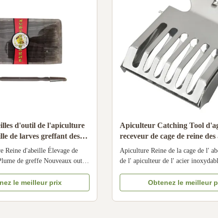
lles d'outil de l'apiculture
Apiculteur Catching Tool d'a
ille de larves greffant des
receveur de cage de reine des 
ée de Pen New Royal
l'apiculture d'acier inoxydabl
re Reine d'abeille Élevage de
Apiculture Reine de la cage de l' ab
 Plume de greffe Nouveaux outils
de l' apiculteur de l' acier inoxydab
 Les spécifications Nom du
capture Les spécifications de la Qu
eaux outils de la gelée royale
Lieu d'origine: Henan, Chine Nom
ez le meilleur prix
Obtenez le meilleur p
8HN-60 Matériau: Plastique
Bee Star Numéro de l'article: 16
plication du projet Apiculture
produit: Queen Catcher Industries a
prise Étoile ...
industrie apicole Mat...