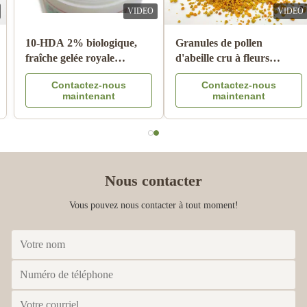
VIDEO
VIDEO
Vente en gros de miel
10-HDA 2% biologique,
d'abeille naturel miel de
fraîche gelée royale
cidre 100% produits
naturelle de qualité
Contactez-nous
Contactez-nous
d'abeille naturels en
alimentaire pure
maintenant
maintenant
provenance de Chine
Nous contacter
Vous pouvez nous contacter à tout moment!