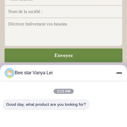
Envoyez
Bee star Vanya Lei
3:13 AM
ÉTOILE D'ABEILLE POUR AMÉLIORER VOTRE VIE
Good day, what product are you looking for?
MERVEILLEUSE DE MIEL
Nous contacter