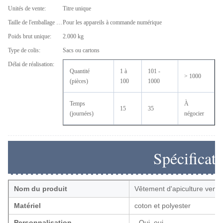
Unités de vente:
Titre unique
Taille de l'emballage unique:
Pour les appareils à commande numérique
Poids brut unique:
2.000 kg
Type de colis:
Sacs ou cartons
Délai de réalisation:
Quantité
1 à
101 -
> 1000
(pièces)
100
1000
Temps
À
15
35
(journées)
négocier
Spécificat
Nom du produit
Vêtement d'apiculture ventil
Matériel
coton et polyester
Personnalisation
- Oui, oui.